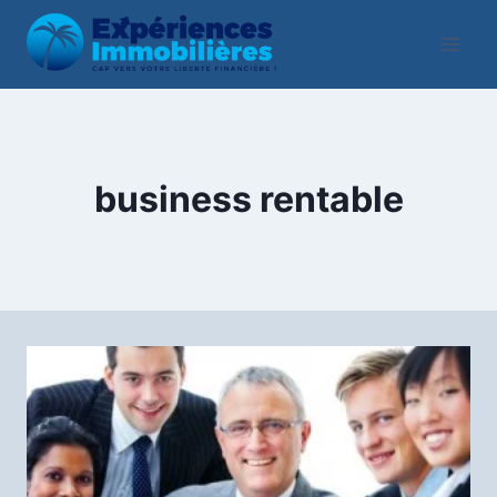
Aller
au
contenu
business rentable