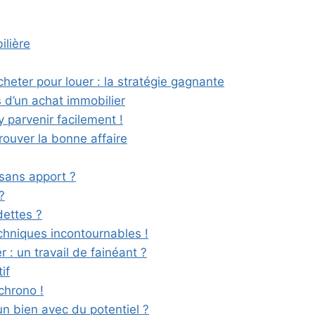
ilière
heter pour louer : la stratégie gagnante
s d’un achat immobilier
parvenir facilement !
ouver la bonne affaire
 sans apport ?
?
dettes ?
echniques incontournables !
 : un travail de fainéant ?
if
chrono !
un bien avec du potentiel ?