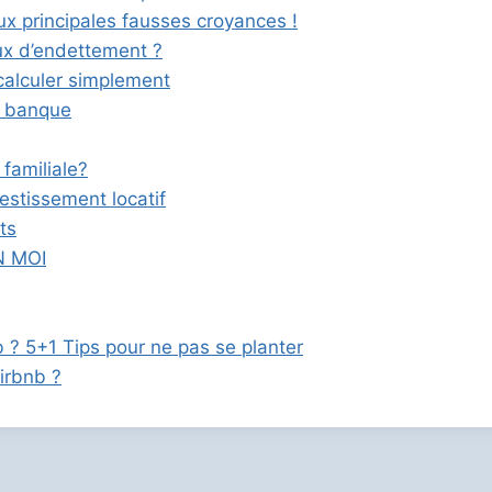
eux principales fausses croyances !
ux d’endettement ?
calculer simplement
a banque
familiale?
nvestissement locatif
ts
N MOI
b ? 5+1 Tips pour ne pas se planter
irbnb ?