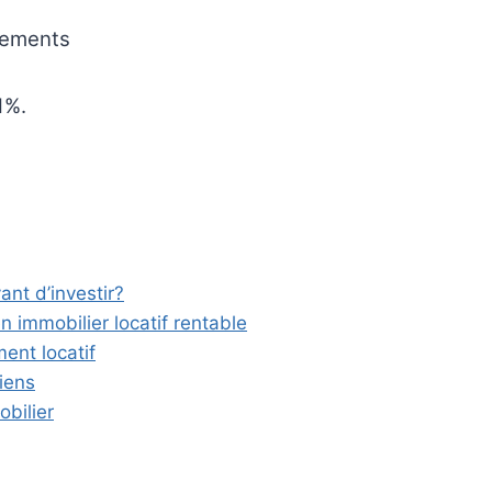
sements
1%.
:
ant d’investir?
n immobilier locatif rentable
ment locatif
iens
bilier