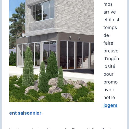
mps
arrive
et il est
temps
de
faire
preuve
d’ingén
iosité
pour
promo
uvoir
notre
logem
ent saisonnier
.