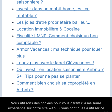
saisonnière ?
Investir dans un mobil-home, est-ce
rentable ?
Les joies d’être propriétaire bailleur…
Location immobilière & Cocaïne
Fiscalité LMNP. Comment choisir un bon
comptable ?
Armor Vacances : ma technique pour louer
plus
Louez plus avec le label Clévacances !
Où investir en location saisonnière Airbnb ?
5+1 Tips pour ne pas se planter
Comment bien choisir sa copropiété en
Airbnb ?
Nous utilisons des cookies pour vous garantir la meilleure
expérience sur notre site web. Si vous continuez à utiliser ce
Politique de confidentialité
Mentions légales