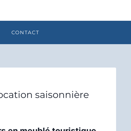
CONTACT
location saisonnière
urs en meublé touristique