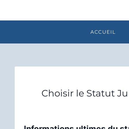
Aller
au
contenu
ACCUEIL
Choisir le Statut J
Informations ultimes du st