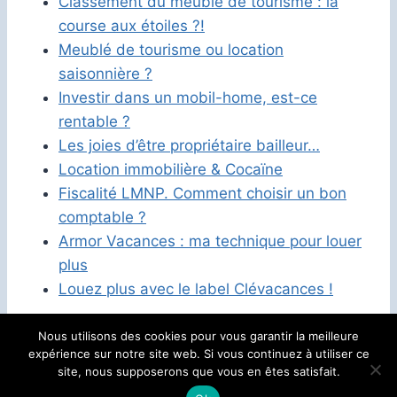
Classement du meublé de tourisme : la
course aux étoiles ?!
Meublé de tourisme ou location
saisonnière ?
Investir dans un mobil-home, est-ce
rentable ?
Les joies d’être propriétaire bailleur…
Location immobilière & Cocaïne
Fiscalité LMNP. Comment choisir un bon
comptable ?
Armor Vacances : ma technique pour louer
plus
Louez plus avec le label Clévacances !
Nous utilisons des cookies pour vous garantir la meilleure
expérience sur notre site web. Si vous continuez à utiliser ce
Politique de confidentialité
Mentions légales
site, nous supposerons que vous en êtes satisfait.