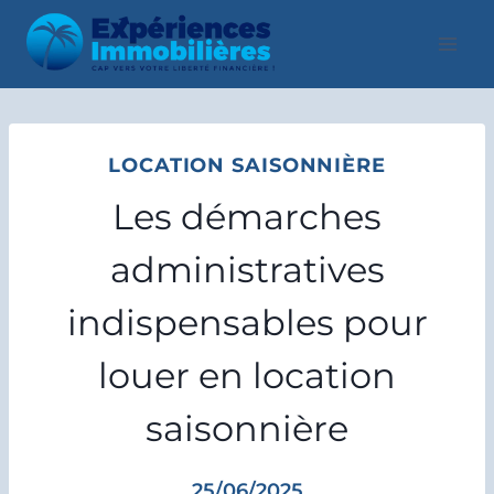
Aller
au
contenu
LOCATION SAISONNIÈRE
Les démarches
administratives
indispensables pour
louer en location
saisonnière
25/06/2025