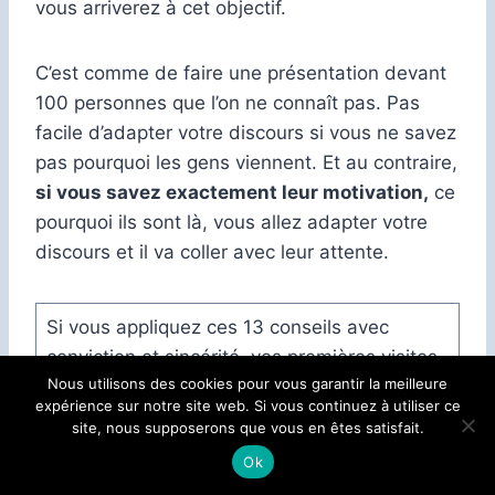
vous arriverez à cet objectif.
C’est comme de faire une présentation devant
100 personnes que l’on ne connaît pas. Pas
facile d’adapter votre discours si vous ne savez
pas pourquoi les gens viennent. Et au contraire,
si vous savez exactement leur motivation,
ce
pourquoi ils sont là, vous allez adapter votre
discours et il va coller avec leur attente.
Si vous appliquez ces 13 conseils avec
conviction et sincérité, vos premières visites
Nous utilisons des cookies pour vous garantir la meilleure
auront un goût différent. Vous en sortirez
expérience sur notre site web. Si vous continuez à utiliser ce
grandi et votre interlocuteur aussi.
C’est la
site, nous supposerons que vous en êtes satisfait.
première étape
et certainement
la plus
Ok
importante
dans votre négociation.